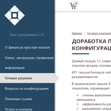
0
Главная
›
Готовые решени
Блог программиста 1С
ДОРАБОТКА П
КОНФИГУРАЦ
О финансах простым языком
Статьи , инструкции, справочная
Данный модуль 1С служи
отделов продаж, основыв
информация
KPI - key performance in
результативности.
Готовые решения
В практическом смысле K
Вопросы по конфигурациям
показатель, отражающий:
степень выполнени
Полезные ссылки
менеджера;
эффективность раб
выполнение опера
Услуги и контакты