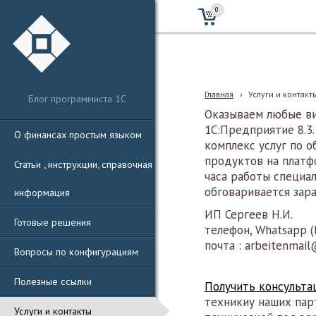
0
Главная
›
Услуги и контакт
Блог программиста 1С
Оказываем любые ви
1С:Предприятие 8.3
О финансах простым языком
комплекс услуг по 
продуктов на платф
Статьи , инструкции, справочная
часа работы специа
обговаривается зара
информация
ИП Сергеев Н.И.
Готовые решения
телефон, Whatsapp (
почта : arbeitenmail
Вопросы по конфигурациям
Полезные ссылки
Получить консульт
техникиу наших па
Услуги и контакты