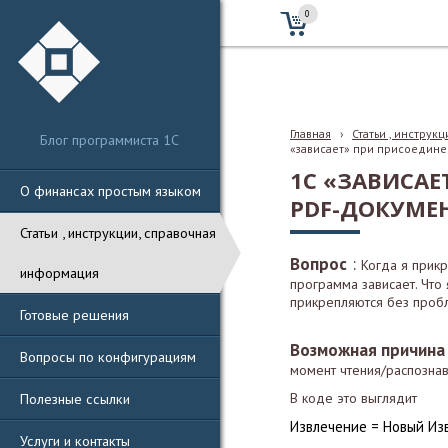
0
Главная
›
Статьи , инструк
Блог программиста 1С
«зависает» при присоедине
1С «ЗАВИСА
О финансах простым языком
PDF-ДОКУМЕ
Статьи , инструкции, справочная
:
Вопрос
Когда я прик
информация
программа зависает. Что я
прикрепляются без проб
Готовые решения
Возможная причина
Вопросы по конфигурациям
момент чтения/распознав
Полезные ссылки
В коде это выглядит
Извлечение = Новый Из
Услуги и контакты