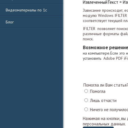
ИзвлеченныйТекст = Из
Видеоматериалы по 1с
Зависание происходит, е
модулю Windows IFILTER (
соответствует текущей п
Блог
IFILTER
позволяет поиско
различные форматы файло
поиск.
Возможное решени
на компьютере.Если это н
установить
Adobe PDF iFi
Помогла ли Вам статья
Помогла
Лишь отчасти
Ничего не получило
Нажимая на кнопки, вы
персональных данных.