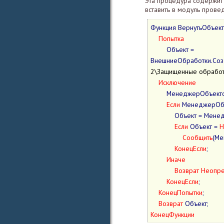
Эта процедура содержит
вставить в модуль провед
Функция ВернутьОбъек
Попытка
        Объект = 
ВнешниеОбработки.Созд
2\Защищенные обработ
Исключение
        МенеджерОбъектов = ПолучитьМенеджерОбъектов();

Если
 МенеджерОбъ
            Объект
Если
 Объект = 
Н
Сообщить
(Ме
КонецЕсли
;

Иначе
Возврат
Неопр
КонецЕсли
;

КонецПопытки
;

Возврат
КонецФункции