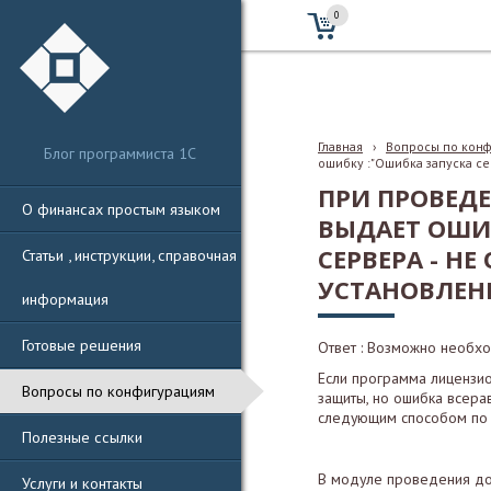
0
Главная
›
Вопросы по кон
Блог программиста 1С
ошибку :"Ошибка запуска се
ПРИ ПРОВЕД
О финансах простым языком
ВЫДАЕТ ОШИ
СЕРВЕРА - Н
Статьи , инструкции, справочная
УСТАНОВЛЕН
информация
Готовые решения
Ответ : Возможно необх
Если программа лицензи
Вопросы по конфигурациям
защиты, но ошибка всера
следующим способом по 
Полезные ссылки
В модуле проведения до
Услуги и контакты