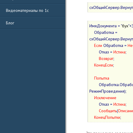
схОбщийСервер.Вернут
Видеоматериалы по 1с
Блог
ИмяДокумента = "
бух
"+
    Обработка = 
схОбщийСервер.Вернут
Если
 Обработка = 
Не
        Отказ = 
Истина
;

Возврат
;

КонецЕсли
;

Попытка
        Обработка.ОбработкаПроведения(ЭтотОбъект, Отказ, 
РежимПроведения);

Исключение
        Отказ = 
Истина
;

Сообщить
(
Описан
КонецПопытки
;