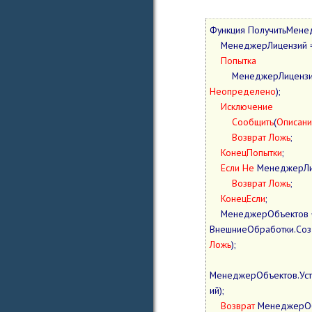
Функция ПолучитьМене
    МенеджерЛицензий 
Попытка
        МенеджерЛиценз
Неопределено
);

Исключение
Сообщить
(
Описан
Возврат
Ложь
;

КонецПопытки
;

Если
Не
 МенеджерЛиц
Возврат
Ложь
;

КонецЕсли
;

    МенеджерОбъектов = 
Ложь
);

МенеджерОбъектов.Ус
ий);

Возврат