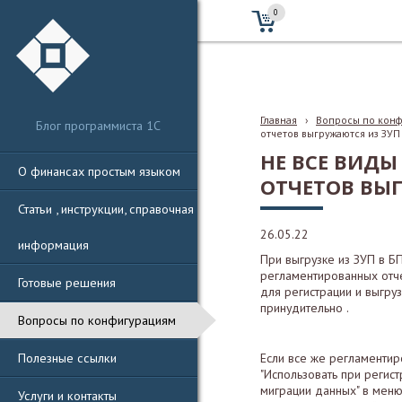
0
Главная
›
Вопросы по кон
Блог программиста 1С
отчетов выгружаются из ЗУП
НЕ ВСЕ ВИД
О финансах простым языком
ОТЧЕТОВ ВЫГ
Статьи , инструкции, справочная
26.05.22
информация
При выгрузке из ЗУП в Б
регламентированных отче
Готовые решения
для регистрации и выгру
принудительно .
Вопросы по конфигурациям
Полезные ссылки
Если все же регламентир
"Использовать при регис
миграции данных" в меню
Услуги и контакты